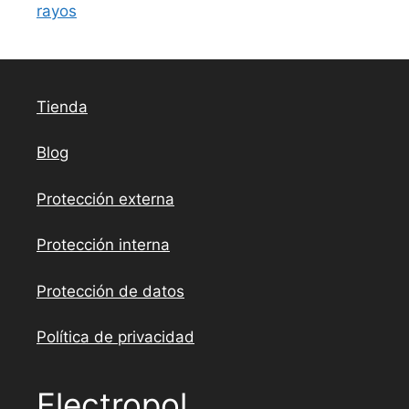
m
rayos
p
o
v
a
Tienda
c
í
Blog
o
.
Protección externa
Protección interna
Protección de datos
Política de privacidad
Electropol