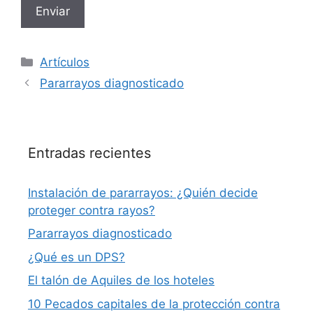
o
r
f
a
Categorías
Artículos
v
Pararrayos diagnosticado
o
r
,
d
Entradas recientes
e
j
Instalación de pararrayos: ¿Quién decide
a
proteger contra rayos?
e
s
Pararrayos diagnosticado
t
¿Qué es un DPS?
e
El talón de Aquiles de los hoteles
c
a
10 Pecados capitales de la protección contra