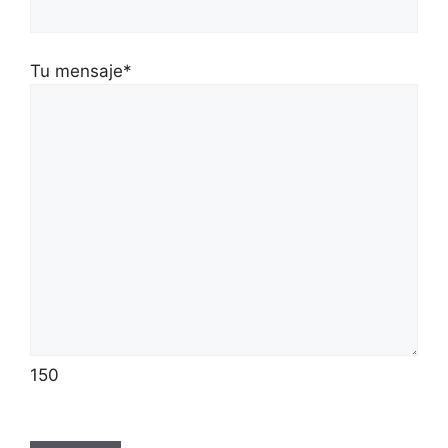
Tu mensaje*
150
P