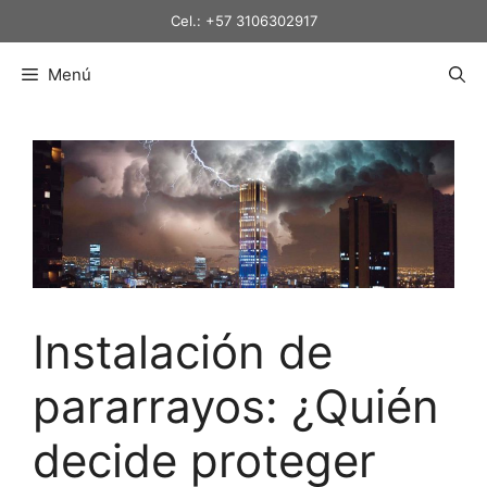
Saltar
Cel.: +57 3106302917
al
contenido
Menú
Instalación de
pararrayos: ¿Quién
decide proteger