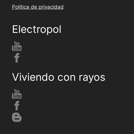
e
Política de privacidad
c
a
m
Electropol
p
o
v
a
c
í
Viviendo con rayos
o
.