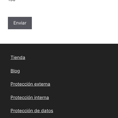
P
o
r
f
a
v
o
Tienda
r
,
Blog
d
e
Protección externa
j
a
Protección interna
e
s
Protección de datos
t