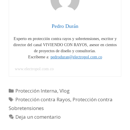
contra
rayos:
Automatización
y
Pedro Durán
Control
Experto en protección contra rayos y sobretensiones, escritor y
–
director del canal VIVIENDO CON RAYOS, asesor en cientos
Parte
de proyectos de diseño y consultorías.
2
Escríbeme a:
pedroduran@electropol.com.co
www.electropol.com.co
Categorías
Protección Interna
,
Vlog
Etiquetas
Protección contra Rayos
,
Protección contra
Sobretensiones
Deja un comentario