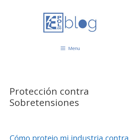
Saltar
al
contenido
Menu
Protección contra
Sobretensiones
Cómo protejo mi industria contra