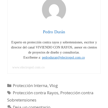
mi
industria
contra
rayos:
Introducción
–
Pedro Durán
Parte
Experto en protección contra rayos y sobretensiones, escritor y
1
director del canal VIVIENDO CON RAYOS, asesor en cientos
de proyectos de diseño y consultorías.
Escríbeme a:
pedroduran@electropol.com.co
www.electropol.com.co
Categorías
Protección Interna
,
Vlog
Etiquetas
Protección contra Rayos
,
Protección contra
Sobretensiones
Deja un comentario