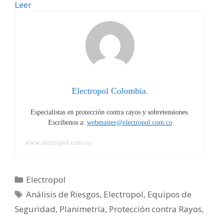
Electropol
Leer
Electropol Colombia.
Especialistas en protección contra rayos y sobretensiones.
Escríbenos a:
webmaster@electropol.com.co
www.electropol.com.co
Categorías
Electropol
Etiquetas
Análisis de Riesgos
,
Electropol
,
Equipos de
Seguridad
,
Planimetría
,
Protección contra Rayos
,