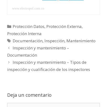
www.electropol.com.co
Categorías
Protección Datos
,
Protección Externa
,
Protección Interna
Etiquetas
Documentación
,
Inspección
,
Mantenimiento
Inspección y mantenimiento –
Documentación
Inspección y mantenimiento – Tipos de
inspección y cualificación de los inspectores
Deja un comentario
Comentario