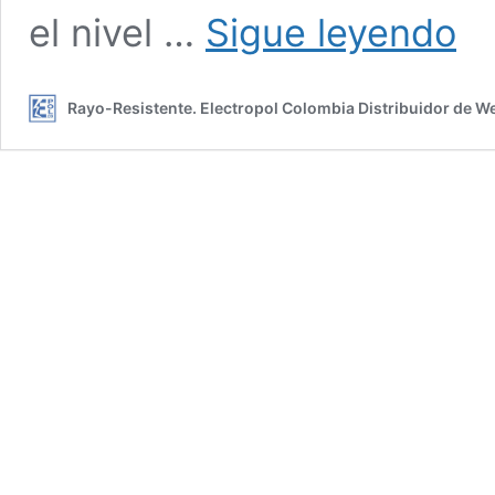
Parar
el nivel …
Sigue leyendo
diseñ
con
alca
Rayo-Resistente. Electropol Colombia Distribuidor de W