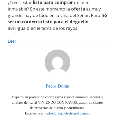
¿Crees estar
listo para comprar
un bien
inmueble? En este momento la
oferta
es muy
grande, hay de todo en la viña del Señor. Para
no
ser un corderito listo para el degüello
averigua bien el tema de los rayos.
Edificio
Leer
rayo
resistente,
lo
que
te
hace
falta
Pedro Durán
saber
Experto en protección contra rayos y sobretensiones, escritor y
antes
director del canal VIVIENDO CON RAYOS, asesor en cientos
de
de proyectos de diseño y consultorías.
comprar
Escríbeme a:
pedroduran@electropol.com.co