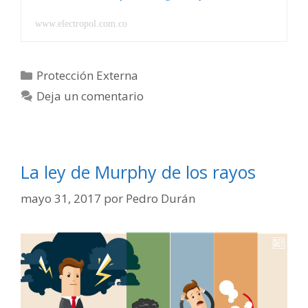
un
bien
www.electropol.com.co
inmueble
Categorías
Protección Externa
Deja un comentario
La ley de Murphy de los rayos
mayo 31, 2017
por
Pedro Durán