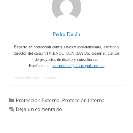
de
picos,
la
combinación
perfecta
Pedro Durán
Experto en protección contra rayos y sobretensiones, escritor y
director del canal VIVIENDO CON RAYOS, asesor en cientos
de proyectos de diseño y consultorías.
Escríbeme a:
pedroduran@electropol.com.co
www.electropol.com.co
Categorías
Protección Externa
,
Protección Interna
Deja un comentario