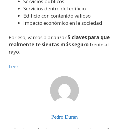
Servicios públicos
Servicios dentro del edificio
Edificio con contenido valioso
Impacto económico en la sociedad
Por eso, vamos a analizar
5 claves para que
realmente te sientas más seguro
frente al
rayo.
5
Leer
razones
para
preferir
protección
contra
rayos
según
Pedro Durán
el