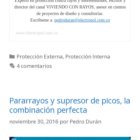
Experto en protección contra rayos y sobretensiones, escritor y
estándar
director del canal VIVIENDO CON RAYOS, asesor en cientos
IEC
de proyectos de diseño y consultorías.
62305
Escríbeme a:
pedroduran@electropol.com.co
www.electropol.com.co
Categorías
Protección Externa
,
Protección Interna
4 comentarios
Pararrayos y supresor de picos, la
combinación perfecta
noviembre 30, 2016
por
Pedro Durán