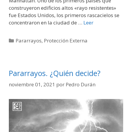
Manhattan. Uno de los primeros paises que
construyeron edificios altos «rayo resistentes»
fue Estados Unidos, los primeros rascacielos se
concentraron en la ciudad de …
Leer
Categorías
Pararrayos
,
Protección Externa
Pararrayos. ¿Quién decide?
noviembre 01, 2021
por
Pedro Durán